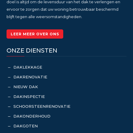
doel is altijd om de levensduur van het dak te verlengen en
ervoor te zorgen dat uw woning betrouwbaar beschermd
blijft tegen alle weersomstandigheden.
LEER MEER OVER ONS
ONZE DIENSTEN
DAKLEKKAGE
K
DAKRENOVATIE
K
NIEUW DAK
K
DAKINSPECTIE
K
SCHOORSTEENRENOVATIE
K
DAKONDERHOUD
K
DAKGOTEN
K